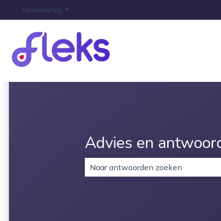
Nederlands
Submenu tonen voor vertalingen
Advies en antwoor
Er zijn geen suggesties want het z