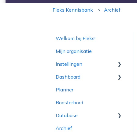
Fleks Kennisbank
Archief
Welkom bij Fleks!
Mijn organisatie
Instellingen
Dashboard
Inloggegevens
Planner
Bedrijfsinformatie in de
Planning Voortgang
app
Roosterbord
Dashboard
Admin
Database
Actiebord
HR & Financiën
Archief
Opdrachtgevers
Poolmanager