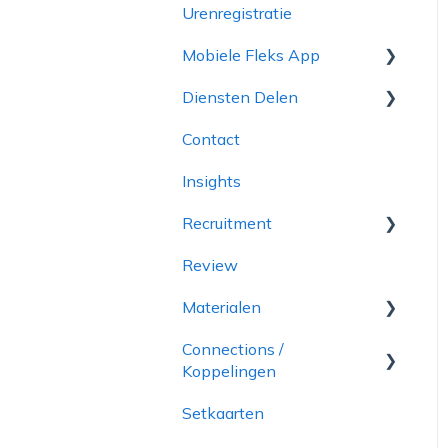
Urenregistratie
Projecten
Rapportages
Mobiele Fleks App
Diensten
Toeslagkaarten
Diensten Delen
Inplanningen
Uitbetaling via Finqle
Contact
Medewerkers
Starten met Fleks
Om te beginnen
Insights
Sollicitanten
Account verwijderen
Dienstbeheerder
Recruitment
Archief
Leverancier
Review
onboarding
Materialen
Connections /
Manager app
Koppelingen
Setkaarten
Facturatie