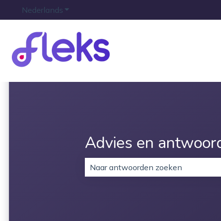
Nederlands
Submenu tonen voor vertalingen
Advies en antwoor
Er zijn geen suggesties want het z