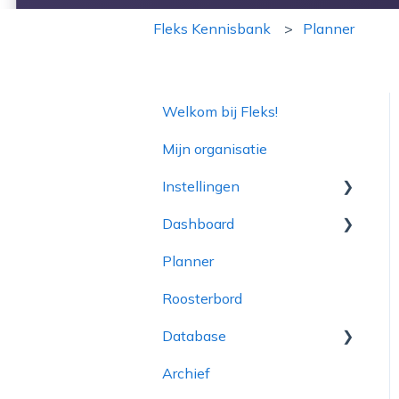
Fleks Kennisbank
Planner
Welkom bij Fleks!
Mijn organisatie
Instellingen
Dashboard
Inloggegevens
Planner
Bedrijfsinformatie in de
Planning Voortgang
app
Roosterbord
Dashboard
Admin
Database
Actiebord
HR & Financiën
Archief
Opdrachtgevers
Poolmanager