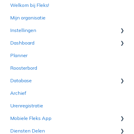
Welkom bij Fleks!
Mijn organisatie
Instellingen
Dashboard
Inloggegevens
Planner
Bedrijfsinformatie in de app
Planning Voortgang
Roosterbord
Admin
Dashboard
Database
HR & Financiën
Actiebord
Archief
Poolmanager
Opdrachtgevers
Urenregistratie
Rapportages
Projecten
Mobiele Fleks App
Toeslagkaarten
Diensten
Diensten Delen
Inplanningen
Uitbetaling via Finqle